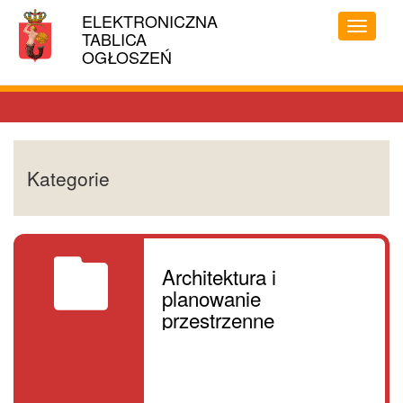
Linki
ELEKTRONICZNA
MIASTO
ułatwień
Przełąc
TABLICA
STOŁECZNE
dostępu
menu
OGŁOSZEŃ
WARSZAWA
Kategorie
Architektura i
planowanie
przestrzenne